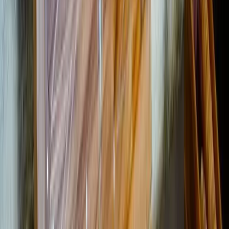
mere komplekse spil, når alle er varmet op.
Ofte Stillede Spørgsmål om Sjove
Kortspil
Hvad er det sjoveste kortspil til en fest?
Røvhul
og
Gris
er klassiske festkortspil, der altid skaber
god stemning.
Cambio
er et godt valg, hvis du vil have
bluf og spænding ind i aftenens program.
Kan man spille disse sjove kortspil med børn?
Ja,
Krig
,
Idiot
og
Gris
er alle velegnede til børn. Se vores
guide til
kortspil for børn
for endnu flere ideer.
Hvilke sjove kortspil kræver ingen forklaring?
Krig
og
Gris
kan forklares på under to minutter.
Bondepoker
er heller ikke langt fra – reglerne er enkle