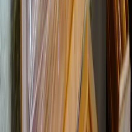
og intuitive.
Hvad er det bedste sjove kortspil for en stor
gruppe?
Røvhul
og
Gris
fungerer glimrende med mange spillere.
Idiot
og
Cambio
kan spilles med op til otte.
Kan alle disse spil spilles med et normalt
kortspil?
Ja. Alle seks spil kan spilles med et standard kortspil på
52 kort. Du behøver ikke købe noget specialudstyr.
Konklusion
Sjove kortspil behøver ikke at være komplicerede. De
bedste underholdende kortspil er dem, der samler folk,
skaber overraskelse og holder stemningen levende – og
det kan kortspil gøre bedre end næsten noget andet.