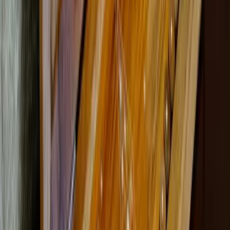
Kom i gang med det samme!
Læs reglerne
→
Spil online