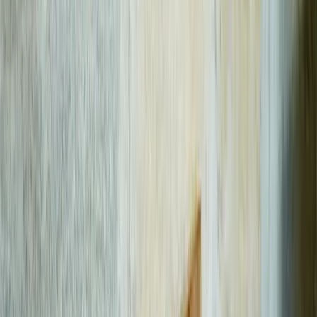
Spillebyen
Gratis online spil, kortspil og spilleregler
Kortspil
Kabale
7 Kabale
Hjerterfri
Brætspil
Om os
Menu
Forsiden
/
Sjove Kortspil – Underholdende Kortspil til
Fester og Hyggeaftener