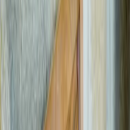
Til den slags aftener er der en håndfuld kortspil, der
skiller sig tydeligt ud.
I denne guide præsenterer vi
seks af de sjoveste
kortspil
, du kan finde i et standard kortspil. Disse spil er
valgt, fordi de skaber engagement, overraskelse og
underholdning for alle – uanset kortspilserfaring. De
fleste er lette at lære og svære at sætte fra sig.
Se også vores guide til
kortspil for 3 spillere
og vores
oversigt over
populære kortspil
for endnu flere ideer.
Oversigt: 6 Sjove Kortspil
Spil
Sværhedsgrad
Spilletid
Antal spillere
Gris
Let
10-20 min
3-8
Reg
Røvhul
Let-mellem
20-40 min
3-6
Reg
Cambio
Let-mellem
20-35 min
2-8
Re
Bondepoker
Let
10-20 min
3-8
Re