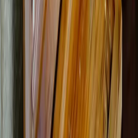
500 Kortspil Regler og Pointtælling
500 kortspil regler forklaret trin for trin. Lær
pointtælling, strategi og hvordan du når 500 point først.