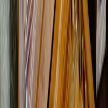
31 Kortspil Regler og Strategi
31 kortspil regler på dansk med kortværdier, spilgang og
strategi. Lær det populære danske kortspil Trentuno og
vind med den bedste hånd!
Læs reglerne
→