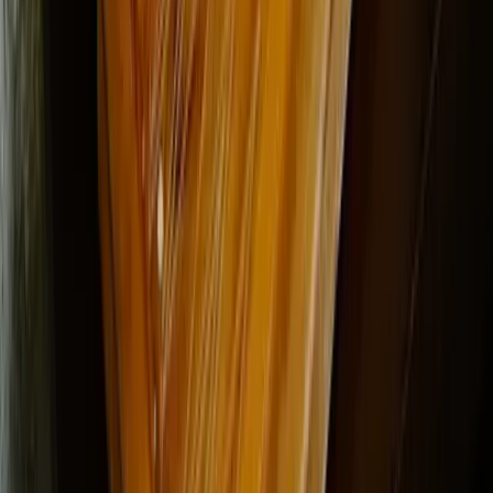
Alle Kortspil Regler – Komplet Oversigt over
Populære Kortspil
Komplet oversigt over alle kortspil regler samlet ét sted.