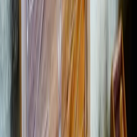
De sjoveste kortspil fungerer bedst med den rette
stemning. Et rundt bord, god belysning og et afslappet
miljø hjælper alle spil i gang. Undgå forstyrrelser midt i
runder.
2. Bland spiltyper hen over aftenen
Start med et refleksspil som
Gris
, gå over til noget med
bluf som
Cambio
eller
Bondepoker
, og afslut med et
socialt spil som
Røvhul
.
3. Tilpas reglerne til gruppen
Husregler er fuldt acceptable i de fleste sjove kortspil.
Tilpas regler, så spillet passer til jeres temperament –
nogle grupper vil have hurtigere spil, andre foretrækker
mere interaktion.
4. Hav et nemt spil klar til nye spillere
Hvis der kommer nye spillere til, er
Krig
og
Idiot
de
letteste at forklare på under to minutter. Introducer