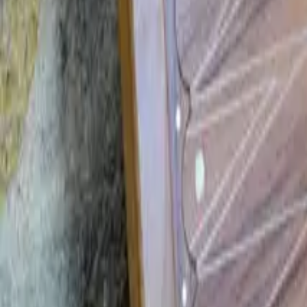
Spillebyen
Gratis online spil, kortspil og spilleregler
Kortspil
Kabale
7 Kabale
Hjerterfri
Brætspil
Om os
Menu
Forsiden
/
Kortspil for Børn – Sjove og Lette Kortspil til Hel