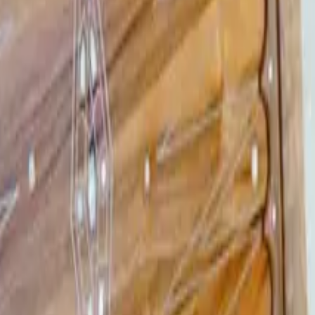
e Familien