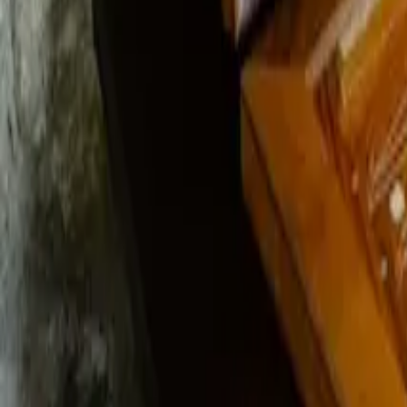
Oversigt: De Bedste Kortspil for Børn
Spil
Anbefalet alder
Antal spillere
Spilletid
Svær
Fisk
4+ år
2-6
10-15 min
Meget 
Krig
4+ år
2
10-20 min
Meget 
Sorteper
4+ år
3-6
10-15 min
Let
Idiot
7+ år
2-4
15-25 min
Melle
Røvhul
8+ år
3-6
15-30 min
Melle
1. Fisk – Det Perfekte Første Kortspil
Fisk
(også kendt som "Go Fish") er et af de allerbedste kor
forstå, sjovt at spille, og det hjælper børn med at lære tal 
Anbefalet alder: 4+ år
Fisk er ideelt til de yngste kortspillere. Børn skal blot k