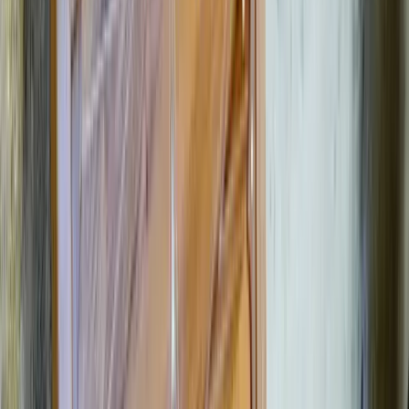
Præsidenten og Vicepræsidenten vælger selv, hvilke kort
de giver væk — typisk deres dårligste. Bunden og
Vicerompen er tvunget til at give deres bedste kort.
Siddeplads og privilegier
I den traditionelle version af spillet:
Præsidenten
sidder på den bedste plads (eller
stolen) og bestemmer, hvornår næste runde
starter
Bunden
skal blande og dele kort ud
Spillere sætter sig om efter hver runde i henhold til
deres rangordning
Disse regler er naturligvis valgfrie og afhænger af, hvor
meget ceremoni I ønsker.
Specialregler og varianter
Revolution