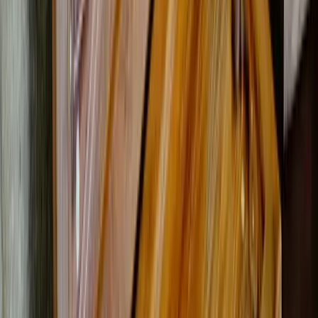
Hvor lang tid tager en runde President?
En enkelt runde tager typisk 10–20 minutter. De fleste
grupper spiller mange runder i træk, og en hel session
kan vare alt fra 30 minutter til et par timer.
Er President rent held eller strategi?
Det er en blanding af begge dele. Held afgør, hvilke kort
du får, men strategi afgør, hvordan du bruger dem. Over
mange runder vil den bedre spiller konsekvent placere
sig højere. Det gør spillet til et perfekt selskabsspil — alle
kan vinde en runde, men dygtighed belønnes over tid.
Kan du lide sociale kortspil? Tjek vores guides til
Uno
og
Skip-Bo
for flere sjove muligheder. Vil du have noget
mere strategisk, så prøv
Whist
eller
500 kortspil
.
Flere spil