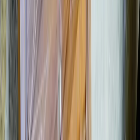
Hvis en spiller lægger fire kort af samme værdi, sker der
en
revolution
: rangordningen af alle kort vendes om for
resten af runden. Pludselig er 3'ere de stærkeste kort,
og 2'ere er de svageste. En ny revolution vender det
hele tilbage.
Bomben
Fire ens slår alt og rydder bunken uanset hvad. Nogle
grupper spiller, at fire ens også udløser en revolution
(se ovenfor), mens andre blot bruger det som en
bunkerydder.
Tvungne kort
Nogle grupper spiller, at hvis du
kan
spille et kort,
skal
du gøre det. Andre tillader, at man strategisk passer,
selvom man har et gyldigt kort. Aftal dette inden spillet.
Toer-reglen
I mange varianter rydder en 2'er automatisk bunken,