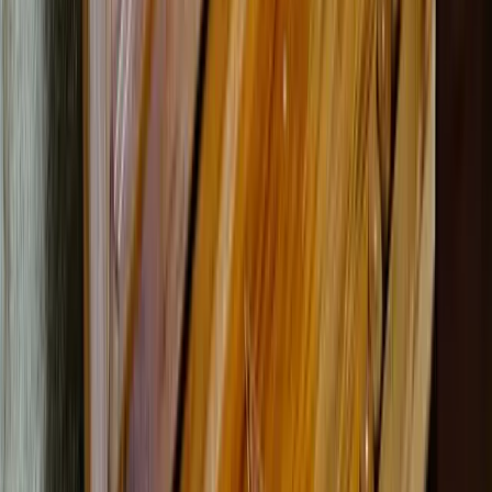
31 Kortspil Regler og Strategi