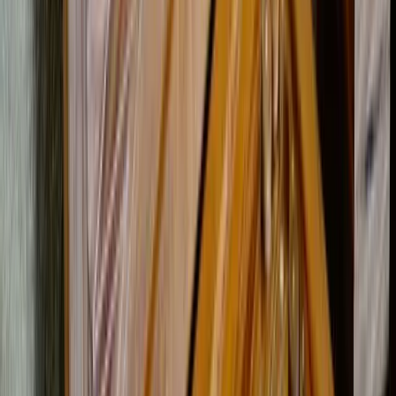
Kan man spille President med to spillere?
Teknisk set ja, men spillet mister sin charme.
Rangordningssystemet giver ingen mening med kun to
spillere. Prøv i stedet
Kortspil for 2
for bedre
alternativer.
Skal man altid give sine bedste kort væk som
Bunden?
Ja, det er en del af spillets kerne. Bunden skal give sine
to højeste kort til Præsidenten. Det er brutalt, men det
gør det så meget mere tilfredsstillende at kæmpe sig op i
rangordningen.
Hvad gør man, hvis der er uenighed om
reglerne?
President er berygtet for at have mange lokale varianter.
Det vigtigste er at aftale reglerne, inden I starter. Skriv
dem eventuelt ned, så der ikke opstår diskussioner midt i
spillet.