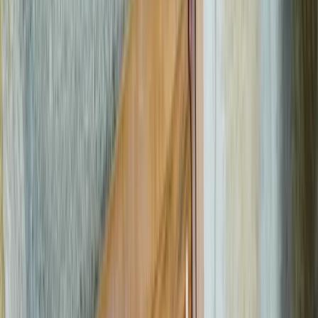
fleste andre kortspil. Fra lavest til højest:
3 – 4 – 5 – 6 – 7 – 8 – 9 – 10 – Knægt – Dame – Konge –
Es – 2
Toerent er altså det højeste kort i spillet, ikke esset.
Dette er en af de vigtigste regler at huske i President.
Kulør (hjerter, ruder, spar, klør) er ligegyldig — det er
kun kortets værdi, der tæller.
Forberedelse
Bland kortene grundigt
Del alle kort ud ligeligt mellem spillerne. Hvis der er
kort i overskud, gives de til de spillere, der sidder til
venstre for dealeren
Spilleren med klør 3 (eller det laveste kort) starter
første runde
I efterfølgende runder starter Bunden (taberen fra
forrige runde)