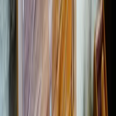
hånd.
5. Taktisk pas
Selvom du kan spille, kan det være klogt at passe. Hvis
du har en middelmådig hånd og en stærk spiller lige har
spillet, så lad dem rydde og starte. Du kan så bruge dine
kort mere effektivt i næste runde.
6. Præsidentens strategi
Når du er Præsident, har du allerede de bedste kort.
Brug dem strategisk: ryd bunker hurtigt og hold presset
på de andre spillere. Giv dine absolut laveste kort til
Bunden.
7. Bundens strategi
Som Bunden har du en svær start, men ikke umulig.
Fokuser på at slippe af med lave kort hurtigst muligt.
Selv uden dine to bedste kort kan du stadig komme sig,
hvis du spiller smart.