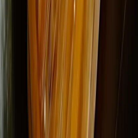
Agurk Kortspil Regler, Strategi og Varianter