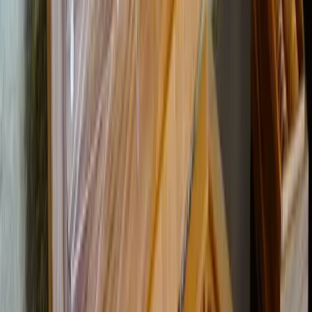
om
Hjerterfri
, der er beslægtet men med helt andre
regler for, hvad man vil undgå. Se vores fulde oversigt
over
populære kortspil
for inspiration til din næste
spilleaften.
Flere spil