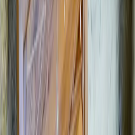
Pointberegning
I Fedtmule er det ikke alle kort, der giver point — kun de
såkaldte fedtmuler og visse andre kort tæller:
Kort
Pointværdi
Alle Tiere (10'ere)
10 point hvert
Alle Esser (Asser)
11 point hvert
Øvrige kort
0 point
Der er altså i alt 4 x 10 + 4 x 11 = 84 point i omgangen.
Kortene uden pointværdi afgør kun, hvem der vinder de
pågældende stik — og dermed, hvem der stikker de
værdifulde kort.
Pointene summeres efter hver omgang, og man spiller
typisk til en aftalt grænse, f.eks. 100 eller 150 point —
den, der som første spiller overskrider grænsen, vinder.
Strategi og tips