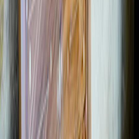
tidligt i en farve, fordi ingen andre har et højere kort.
Men hold det ind til slutningen, hvis du vil "fange"
andres Tiere.
Populære varianter
Fedtmule med trumf:
En populær husregel er at indføre
en trumffarve, typisk valgt ved lodtrækning eller ved, at
dealerens nederste kort vender trumf. Trumfkort slår
alle andre farver og ændrer spillet markant — man skal i
endnu højere grad passe på sine fedtmuler.
Dobbelthjerter:
I denne variant er Hjerter Es og Hjerter
Ti dobbelt så meget værd — henholdsvis 22 og 20 point.
Det giver et klart strategisk fokus og gør Hjerter-runden
til spillets absolutte klimaks.
Turneringsspil:
Til større selskaber kan man spille med
faste makkerpar (2 mod 2 med 4 spillere). Her tæller
begge makkeres indsamlede points samlet.
Kommunikation er forbudt, men man kan signalere ved
valg af kortspil — en klassisk tilføjelse for dem, der vil