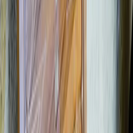
Hold styr på fedtmulerne:
Lær hvilke Tiere og Esser
der er spillet, og hvilke der stadig er i spil. Denne
information er afgørende for, hvornår du kan risikere at
spille et højt kort mod en fedtmule.
Kontroller åbningerne:
Den, der vinder et stik,
bestemmer, hvilken farve der spilles næste gang. Brug
dette til at spille i farver, du er stærk i, og hvor du tror,
modstanderne sidder med fedtmuler.
Ofre stik strategisk:
Det kan betale sig at tabe et stik
med vilje, hvis det betyder, at du undgår at "samle" en
modstanders fedtmule. Lad en anden spiller vinde stikket
— og de uønskede point.
Korthukommelse:
Hold mentalt styr på, hvilke farver de
andre spillere mangler. Hvis du ved, at en modstander er
renonceret i Hjerter, kan du bruge det til at tvinge
vedkommende til at spille et vilkårligt kort, inkl. en mulig
fedtmule.
Spil dine Esser tidligt eller sent:
Et Es er sikkert at spille