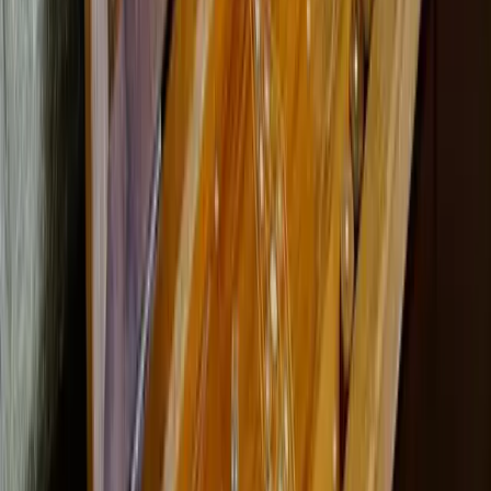
7 Kabale – Spil Gratis Online og Lær Reglerne
Spil 7 kabale gratis online direkte i din browser. Lær
reglerne til syvkabale, få strategiske tips og bliv bedre til
det klassiske kortspil.
Spil nu
→