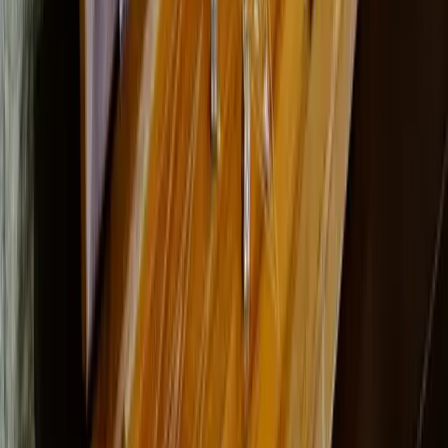
Agurk Kortspil Regler, Strategi og Varianter
Agurk kortspil regler for 2-7 spillere. Lær det klassiske
skandinaviske kortspil med strafpoint, strategi og sjove
varianter. Komplet guide!
Læs reglerne
→