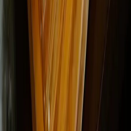
Læs reglerne
→